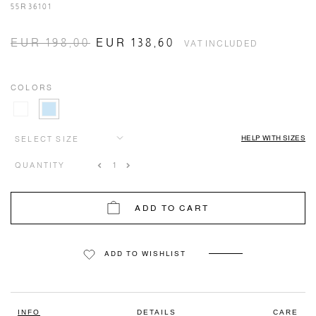
55R36101
EUR 198,00
EUR 138,60
VAT INCLUDED
COLORS
HELP WITH SIZES
SELECT SIZE
QUANTITY
ADD TO CART
ADD TO WISHLIST
INFO
DETAILS
CARE