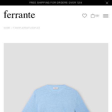
FREE SHIPPING FOR ORDERS OVER 120€
(
0
)
HOME
T-SHIRT JERSEY LINOFLEX