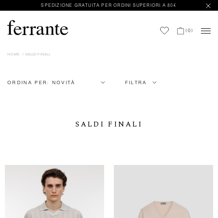
SPEDIZIONE GRATUITA PER ORDINI SUPERIORI A 80€
(
0
)
HOME
SALDI FINALI
ORDINA PER:
NOVITÀ
FILTRA
SALDI FINALI