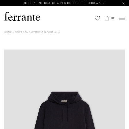
SPEDIZIONE GRATUITA PER ORDINI SUPERIORI A 80€
(
0
)
HOME
FELPA CON CAPPUCCIO IN PURA LANA