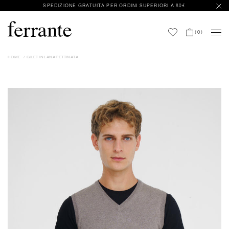
SPEDIZIONE GRATUITA PER ORDINI SUPERIORI A 80€
(
0
)
HOME
GILET IN LANA PETTINATA