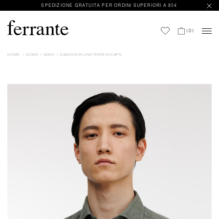
SPEDIZIONE GRATUITA PER ORDINI SUPERIORI A 80€
(
0
)
HOME
UOMO
MAIN
CAMICIA IN LINO TINTA IN CAPO