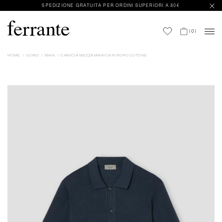
SPEDIZIONE GRATUITA PER ORDINI SUPERIORI A 80€
(
0
)
HOME
UOMO
MAIN
CAMICIA MEZZA MANICA IN PURO COTONE