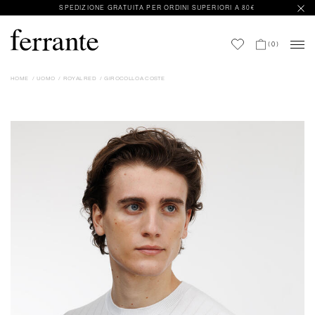
SPEDIZIONE GRATUITA PER ORDINI SUPERIORI A 80€
(
0
)
HOME
UOMO
ROYAL RED
GIROCOLLO A COSTE