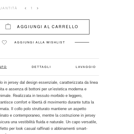
UANTITÀ
AGGIUNGI AL CARRELLO
AGGIUNGI ALLA WISHLIST
NFO
DETTAGLI
LAVAGGIO
o in jersey dal design essenziale, caratterizzata da linea
lita e assenza di bottoni per un’estetica moderna e
nimale. Realizzata in tessuto morbido e leggero,
antisce comfort e libertà di movimento durante tutta la
rnata. Il collo polo strutturato mantiene un aspetto
dinato e contemporaneo, mentre la costruzione in jersey
icura una vestibilità fluida e naturale. Un capo versatile,
fetto per look casual raffinati o abbinamenti smart-