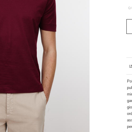
Q
I
Pol
pu
mi
gar
gio
or
ass
per