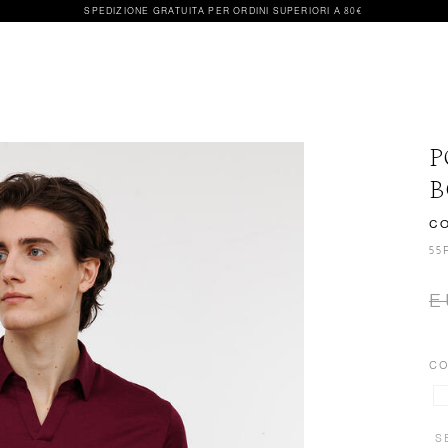
SPEDIZIONE GRATUITA PER ORDINI SUPERIORI A 80€
P
B
C
55
E
CO
S