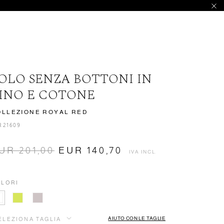
OLO SENZA BOTTONI IN
INO E COTONE
OLLEZIONE ROYAL RED
R21609
UR 201,00
EUR 140,70
IVA INCL.
LORI
AIUTO CON LE TAGLIE
ELEZIONA TAGLIA