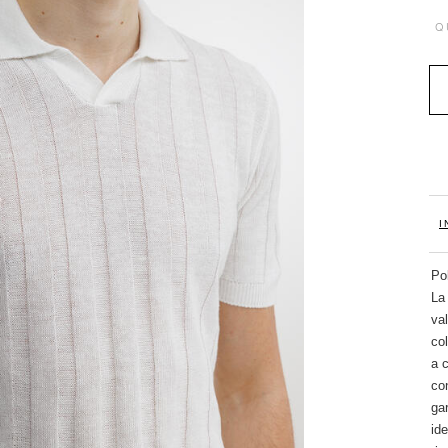
Q
I
Pol
La 
va
col
a c
con
gar
ide