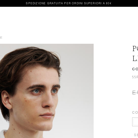
SPEDIZIONE GRATUITA PER ORDINI SUPERIORI A 80€
NE
P
L
C
55
E
CO
S